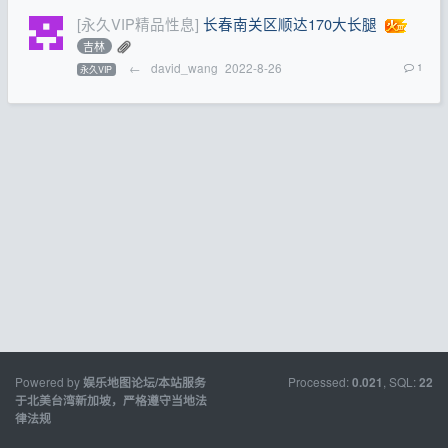
[永久VIP精品性息]
长春南关区顺达170大长腿
吉林
←
david_wang
2022-8-26
1
永久VIP
Powered by
Processed:
, SQL:
娱乐地图论坛/本站服务
0.021
22
于北美台湾新加坡，严格遵守当地法
律法规