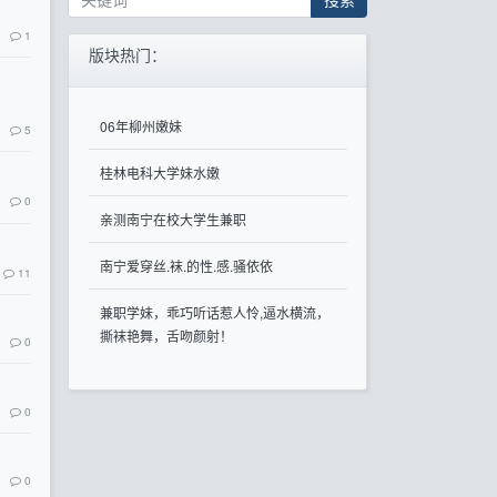
1
版块热门：
06年柳州嫩妹
5
桂林电科大学妹水嫩
0
亲测南宁在校大学生兼职
南宁爱穿丝.袜.的性.感.骚依依
11
兼职学妹，乖巧听话惹人怜,逼水横流，
撕袜艳舞，舌吻颜射！
0
0
0