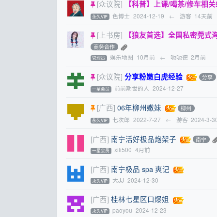
[众议院]
【科普】上课/喝茶/修车相
色博士
2024-12-19
←
游客
14天前
永久VIP
[上书房]
【狼友首选】全国私密莞式海选水磨一
商务合作
娱乐地图
10月前
←
呃呃德
2月前
管理员
[众议院]
分享粉嫩白虎经验
分享
前前期世的人
2024-12-27
一星会员
[广西]
06年柳州嫩妹
柳州
七次郎
2022-7-27
←
游客
2024-3-3
永久VIP
[广西]
南宁活好极品炮架子
南宁
xili500
4月前
一星会员
[广西]
南宁极品 spa 爽记
大JJ
2024-12-30
永久VIP
[广西]
桂林七星区口爆姐
paoyou
2024-12-23
永久VIP