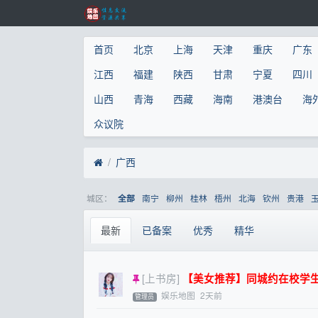
首页
北京
上海
天津
重庆
广东
江西
福建
陕西
甘肃
宁夏
四川
山西
青海
西藏
海南
港澳台
海
众议院
广西
城区：
南宁
柳州
桂林
梧州
北海
钦州
贵港
全部
最新
已备案
优秀
精华
[上书房]
【美女推荐】同城约在校学生妹
娱乐地图
2天前
管理员