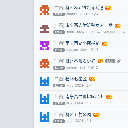
[广西]
柳州Spa95会所爽记
saomei
2024-12-23
永久VIP
[广西]
南宁西大附近熟女来一发
taida
2024-11-29
←
yuxuan
2024-1
永久VIP
[广西]
南宁南湖小辣椒贴
paoyou
2024-12-18
永久VIP
[广西]
柳州不限次少妇
柳州
saomei
2024-12-12
永久VIP
[广西]
桂林七星区
大JJ
2024-12-7
永久VIP
[广西]
南宁高性价比kc出击
大JJ
2024-12-7
永久VIP
[广西]
柳州五菱公园
大JJ
2024-12-1
永久VIP