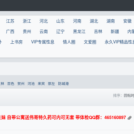
江苏
浙江
河北
山东
河南
湖北
湖南
安徽
广西
贵州
云南
辽宁
黑龙江
吉林
新疆
内
外
上书房
VIP专属性息
情人圈
文爱圈
永久VIP精品性
玉林
百色
贺州
河池
来宾
崇左
防城港
排序：
回帖
 自带公寓送伟哥特久药可内可无套 带体检QQ群：465160897