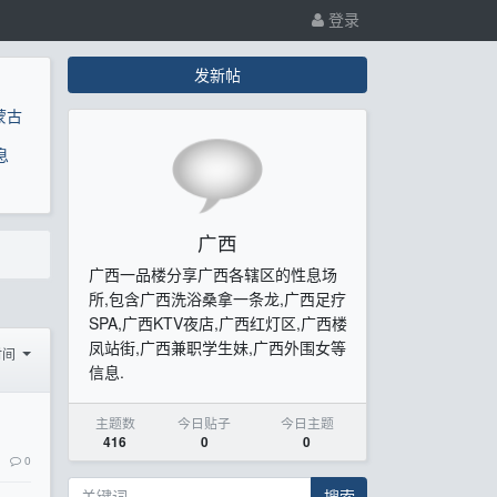
登录
发新帖
蒙古
息
广西
广西一品楼分享广西各辖区的性息场
所,包含广西洗浴桑拿一条龙,广西足疗
SPA,广西KTV夜店,广西红灯区,广西楼
凤站街,广西兼职学生妹,广西外围女等
时间
信息.
主题数
今日贴子
今日主题
416
0
0
0
搜索