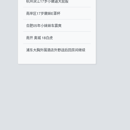
杭州滨江17岁小嫩逼大屁股
南岸区17岁嫩妹E罩杯
合肥05年小妹妹车震爽
南开 奥城 18白虎
浦东大胸外围酒店外野战后回房间继续