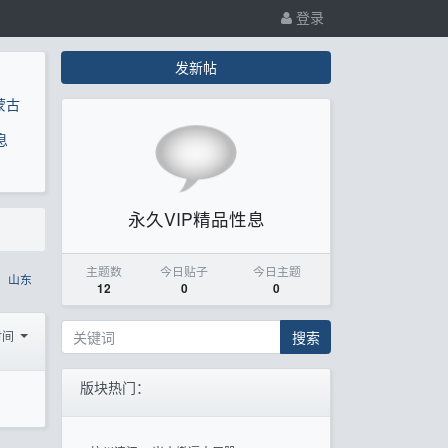
登录
发新帖
蒙古
息
永久VIP精品性息
主题数
今日贴子
今日主题
山东
12
0
0
搜索
时间
版块热门：