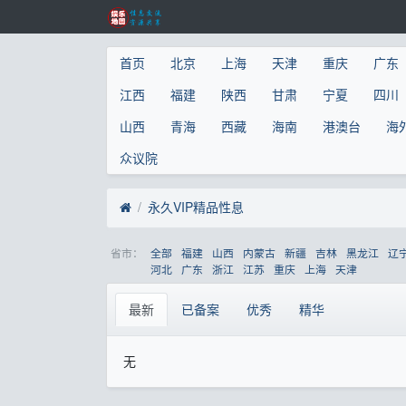
首页
北京
上海
天津
重庆
广东
江西
福建
陕西
甘肃
宁夏
四川
山西
青海
西藏
海南
港澳台
海
众议院
永久VIP精品性息
省市：
全部
福建
山西
内蒙古
新疆
吉林
黑龙江
辽
河北
广东
浙江
江苏
重庆
上海
天津
最新
已备案
优秀
精华
无