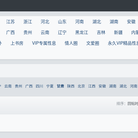
江苏
浙江
河北
山东
河南
湖北
湖南
安徽
广西
贵州
云南
辽宁
黑龙江
吉林
新疆
内
外
上书房
VIP专属性息
情人圈
文爱圈
永久VIP精品性
宁
云南
贵州
广西
四川
宁夏
陕西
北京
江西
安徽
湖南
湖北
河南
甘肃
排序：
回帖