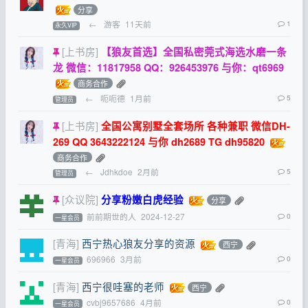
分享
←
游客
11天前
1
永久VIP
[上书房]
【狼友首选】全国私密莞式海选水磨一条
龙 微信：11817958 QQ：926453976 与你：qt6969
商务合作
←
呃呃德
1月前
5
管理员
[上书房]
全国公寓别墅全套场所 各种兼职 微信DH-
269 QQ 3643222124 与你 dh2689 TG dh95820
商务合作
←
Jdhkdoe
2月前
5
管理员
[众议院]
分享粉嫩白虎经验
分享
前前期世的人
2024-12-27
0
一星会员
[青海]
西宁热心狼友分享的资源
西宁
696966
3月前
0
一星会员
[青海]
西宁很哇塞的老师
西宁
cvbj9657686
4月前
0
一星会员