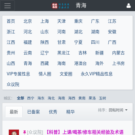
青海
首页
北京
上海
天津
重庆
广东
江苏
浙江
河北
山东
河南
湖北
湖南
安徽
江西
福建
陕西
甘肃
宁夏
四川
广西
贵州
云南
辽宁
黑龙江
吉林
新疆
内蒙古
山西
青海
西藏
海南
港澳台
海外
上书房
VIP专属性息
情人圈
文爱圈
永久VIP精品性息
众议院
城区：
西宁
海东
海北
海南
海西
黄南
果洛
玉树
全部
排序：
回帖时间
最新
已备案
优秀
精华
[众议院]
【科普】上课/喝茶/修车相关经验及术语