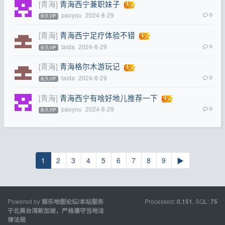
[青海]
青海西宁兼职妹子
paoyou
2024-8-29
0
永久VIP
[青海]
青海西宁足疗体验不错
taida
2024-8-29
0
永久VIP
[青海]
青海格尔木游玩记
taida
2024-8-29
0
永久VIP
[青海]
青海西宁有啥好地儿推荐一下
paoyou
2024-8-29
0
永久VIP
1
2
3
4
5
6
7
8
9
▶
Powered by
Processed:
, SQL:
娱乐地图论坛/本站服务
0.151
75
于北美台湾新加坡，严格遵守当地法
律法规