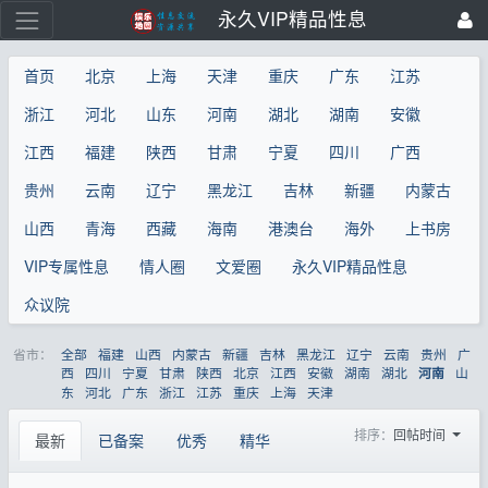
永久VIP精品性息
首页
北京
上海
天津
重庆
广东
江苏
浙江
河北
山东
河南
湖北
湖南
安徽
江西
福建
陕西
甘肃
宁夏
四川
广西
贵州
云南
辽宁
黑龙江
吉林
新疆
内蒙古
山西
青海
西藏
海南
港澳台
海外
上书房
VIP专属性息
情人圈
文爱圈
永久VIP精品性息
众议院
省市：
全部
福建
山西
内蒙古
新疆
吉林
黑龙江
辽宁
云南
贵州
广
西
四川
宁夏
甘肃
陕西
北京
江西
安徽
湖南
湖北
山
河南
东
河北
广东
浙江
江苏
重庆
上海
天津
排序：
回帖时间
最新
已备案
优秀
精华