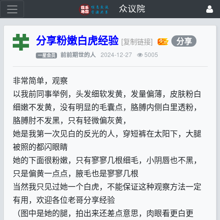
众议院
分享粉嫩白虎经验
分享
[复制链接]
2024-12-27
5005
前前期世的人
一星会员
非常简单，观察
以我前同事举例，头发细软发黄，发量偏薄，皮肤粉白
细嫩不发黄，没有明显的毛囊点，胳膊内侧白里透粉，
胳膊肘不发黑，只有轻微偏灰黄，
她是我第一次见白的反光的人，穿短裤在太阳下，大腿
被照的都闪眼睛
她的下面很粉嫩，只有寥寥几根细毛，小阴唇也不黑，
只是偏黄一点点，腋毛也是寥寥几根
当然我只见过她一个白虎，不能保证这种观察方法一定
有用，欢迎各位老哥分享经验
（图中是她的腿，拍出来还差点意思，肉眼看更白更