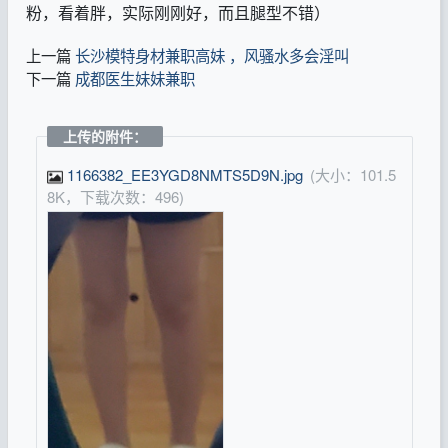
粉，看着胖，实际刚刚好，而且腿型不错）
上一篇
长沙模特身材兼职高妹 ，风骚水多会淫叫
下一篇
成都医生妹妹兼职
上传的附件：
1166382_EE3YGD8NMTS5D9N.jpg
(大小：101.5
8K，下载次数：496)