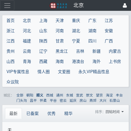
北京
首页
北京
上海
天津
重庆
广东
江苏
浙江
河北
山东
河南
湖北
湖南
安徽
江西
福建
陕西
甘肃
宁夏
四川
广西
贵州
云南
辽宁
黑龙江
吉林
新疆
内蒙古
山西
青海
西藏
海南
港澳台
海外
上书房
VIP专属性息
情人圈
文爱圈
永久VIP精品性息
众议院
城区：
全部
朝阳
西城
通州
东城
宣武
崇文
望京
海淀
丰台
顺义
门头沟
昌平
怀柔
平谷
密云
延庆
房山
燕郊
大兴
石景山
排序：
回帖时间
最新
已备案
优秀
精华
无