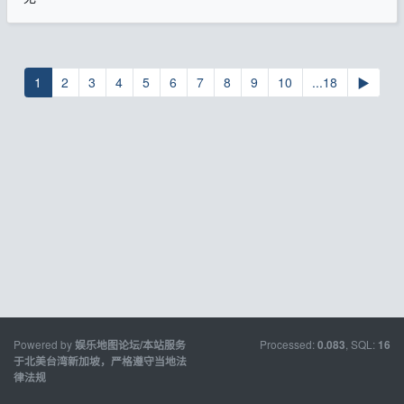
1
2
3
4
5
6
7
8
9
10
...18
▶
Powered by
Processed:
, SQL:
娱乐地图论坛/本站服务
0.083
16
于北美台湾新加坡，严格遵守当地法
律法规