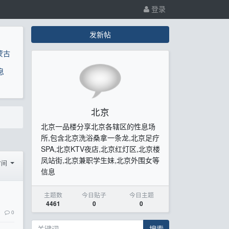
登录
发新帖
蒙古
息
北京
北京一品楼分享北京各辖区的性息场
所,包含北京洗浴桑拿一条龙,北京足疗
SPA,北京KTV夜店,北京红灯区,北京楼
凤站街,北京兼职学生妹,北京外围女等
时间
信息
主题数
今日贴子
今日主题
4461
0
0
0
搜索