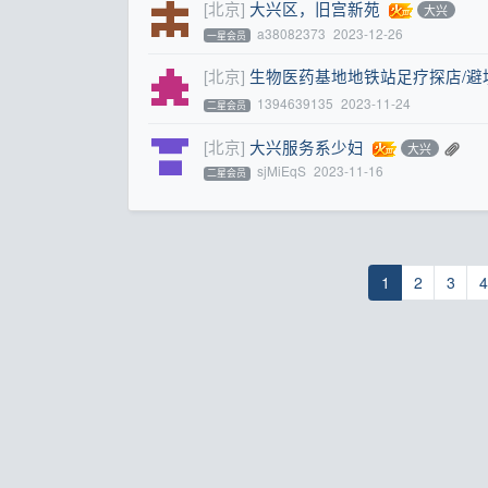
[北京]
大兴区，旧宫新苑
大兴
a38082373
2023-12-26
一星会员
[北京]
生物医药基地地铁站足疗探店/避
1394639135
2023-11-24
二星会员
[北京]
大兴服务系少妇
大兴
sjMiEqS
2023-11-16
二星会员
1
2
3
4