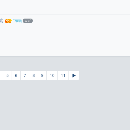
坑
大兴
5
6
7
8
9
10
11
▶