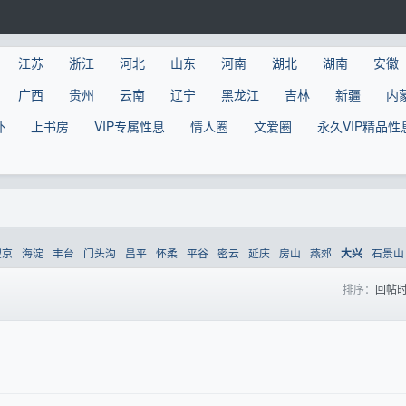
江苏
浙江
河北
山东
河南
湖北
湖南
安徽
广西
贵州
云南
辽宁
黑龙江
吉林
新疆
内
外
上书房
VIP专属性息
情人圈
文爱圈
永久VIP精品性
望京
海淀
丰台
门头沟
昌平
怀柔
平谷
密云
延庆
房山
燕郊
石景山
大兴
排序：
回帖