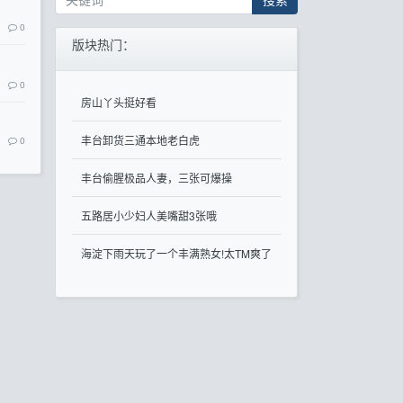
0
版块热门：
0
房山丫头挺好看
丰台卸货三通本地老白虎
0
丰台偷腥极品人妻，三张可爆操
五路居小少妇人美嘴甜3张哦
海淀下雨天玩了一个丰满熟女!太TM爽了