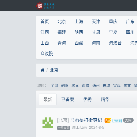
首页
北京
上海
天津
重庆
广东
江西
福建
陕西
甘肃
宁夏
四川
山西
青海
西藏
海南
港澳台
海
众议院
北京
城区：
全部
朝阳
顺义
西城
通州
东城
宣武
崇文
最新
已备案
优秀
精华
[北京]
马驹桥扫街爽记
大兴
岸上烟雨
2024-8-5
一星会员