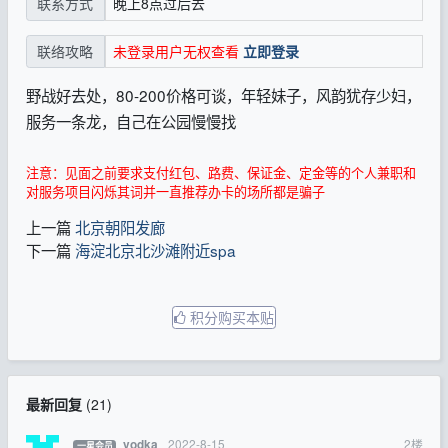
晚上8点过后去
联系方式
未登录用户无权查看
立即登录
联络攻略
野战好去处，80-200价格可谈，年轻妹子，风韵犹存少妇，
服务一条龙，自己在公园慢慢找
注意：见面之前要求支付红包、路费、保证金、定金等的个人兼职和
对服务项目闪烁其词并一直推荐办卡的场所都是骗子
上一篇
北京朝阳发廊
下一篇
海淀北京北沙滩附近spa
积分购买本贴
最新回复
(
21
)
2022-8-15
2
楼
vodka
一星会员