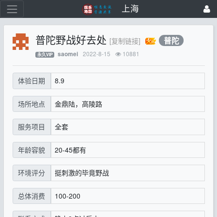
上海
普陀野战好去处
普陀
[复制链接]
2022-8-15
10881
saomei
永久VIP
8.9
体验日期
金鼎陆，高陵路
场所地点
全套
服务项目
20-45都有
年龄容貌
挺刺激的毕竟野战
环境评分
100-200
总体消费