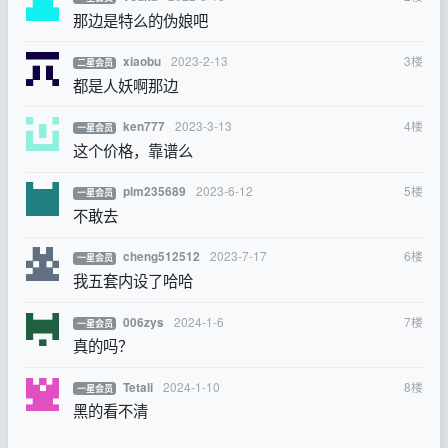
那边是特么的伪娘吧
2023-2-13
3
楼
xiaobu
二星会员
都是人妖啊那边
2023-3-13
4
楼
ken777
一星会员
这个价格，靠谱么
2023-6-12
5
楼
plm235689
一星会员
不敢去
2023-7-17
6
楼
cheng512512
一星会员
我五套内设了哈哈
2024-1-6
7
楼
006zys
一星会员
真的吗？
2024-1-10
8
楼
Tetali
一星会员
黑的看不清